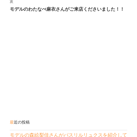
稿
次
次
ナ
の
モデルのわたなべ麻衣さんがご来店くださいました！！
投
ビ
稿
ゲ
ー
シ
ョ
ン
最近の投稿
モデルの森絵梨佳さんがパスリルリュクスを紹介して