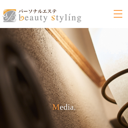
コ
ン
テ
ン
ツ
へ
ス
キ
ッ
プ
Media.