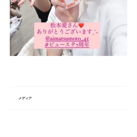
カ
メディア
テ
ゴ
リ
ー
投